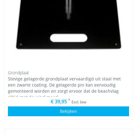
Grondplaat
Stevige gelagerde grondplaat vervaardigd uit staal met
een zwarte coating. De gelagerde pin kan eenvoudig
gemonteerd worden en zorgt ervoor dat de beachvlag
altijd met de wind meed
*
€ 39,95
Excl. btw
Bekijken