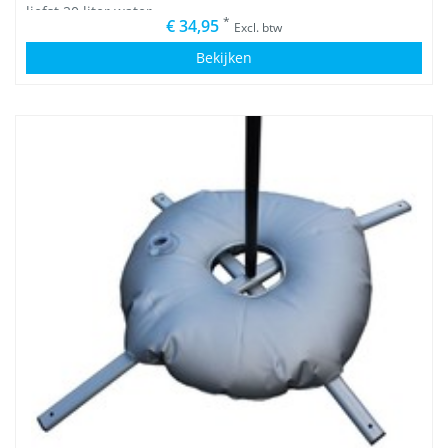
liefst 20 liter water.
*
€ 34,95
Excl. btw
Bekijken