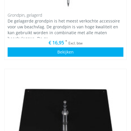
Grondpin, gelagerd
De gelagerde grondpin is het meest verkochte accessoire
voor uw beachvlag. De grondpin is van hoge kwaliteit en
kan gebruikt worden in combinatie met alle maten
beachvlaggen. De gr
*
€ 16,95
Excl. btw
Bekijken