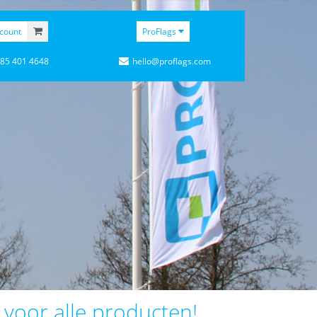
count
ProFlags
 85 401 4648
hello@proflags.com
r voor alle producten!