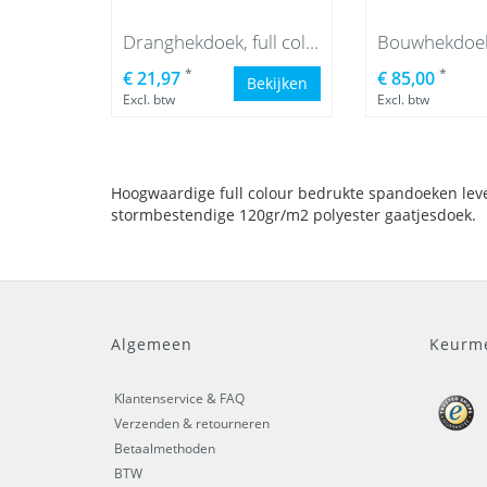
Dranghekdoek, full colour
*
*
€ 21,97
€ 85,00
Bekijken
Excl. btw
Excl. btw
Hoogwaardige full colour bedrukte spandoeken lever
stormbestendige 120gr/m2 polyester gaatjesdoek.
Algemeen
Keurm
Klantenservice & FAQ
Verzenden & retourneren
Betaalmethoden
BTW