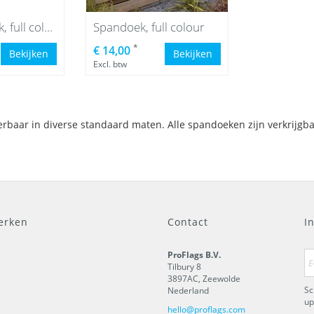
Bouwhekdoek, full colour
Spandoek, full colour
*
€ 14,00
Bekijken
Bekijken
Excl. btw
baar in diverse standaard maten. Alle spandoeken zijn verkrijgbaa
erken
Contact
I
ProFlags B.V.
Tilbury 8
3897AC
,
Zeewolde
Sc
Nederland
up
hello@proflags.com