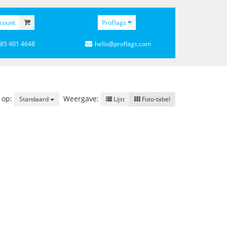
count
ProFlags
 85 401 4648
hello@proflags.com
 op:
Weergave:
Standaard
Lijst
Foto-tabel