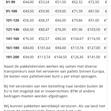
81-90
€44,00
€53,24
€51,50
€62,32
€72,50
€87
91-100
€49,50
€59,90
€59,00
€71,39
€81,50
€98
101-120
€56,50
€68,37
€66,00
€79,86
€91,00
€11
121-140
€66,50
€80,47
€76,00
€91,96
€103,50
€12
141-160
€76,50
€92,57
€86,50
€104,67
€116,50
€14
161-180
€84,00
€101,64
€94,00
€113,74
€127,00
€15
181-200
€94,00
€113,74
€104,50
€126,45
€141,00
€17
Naast de pakketdiensten werken wij samen met diverse
transporteurs voor het vervoeren van pallets binnen Europa.
De kosten voor palletvervoer kunt u per email opvragen.
Bij het verzenden van een bestelling naar landen buiten de
EU is het mogelijk dat er invoerrechten, BTW of andere
bedragen moeten worden afgedragen.
Wij kunnen pakketten wereldwijd versturen. Als uw land niet
tussen de onderstaande Zones staat kunt u de