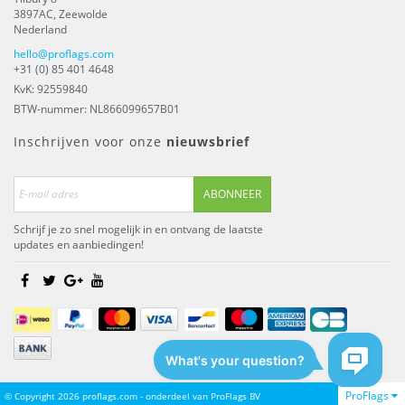
3897AC
,
Zeewolde
Nederland
hello@proflags.com
+31 (0) 85 401 4648
KvK: 92559840
BTW-nummer: NL866099657B01
Inschrijven voor onze
nieuwsbrief
ABONNEER
Schrijf je zo snel mogelijk in en ontvang de laatste
updates en aanbiedingen!
ProFlags
© Copyright 2026 proflags.com - onderdeel van
ProFlags BV