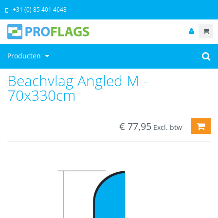
+31 (0) 85 401 4648
Producten
Beachvlag Angled M -
70x330cm
€
77,95
TOE
Excl. btw