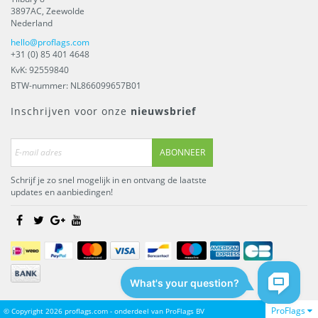
3897AC
,
Zeewolde
Nederland
hello@proflags.com
+31 (0) 85 401 4648
KvK: 92559840
BTW-nummer: NL866099657B01
Inschrijven voor onze
nieuwsbrief
ABONNEER
Schrijf je zo snel mogelijk in en ontvang de laatste
updates en aanbiedingen!
ProFlags
© Copyright 2026 proflags.com - onderdeel van
ProFlags BV