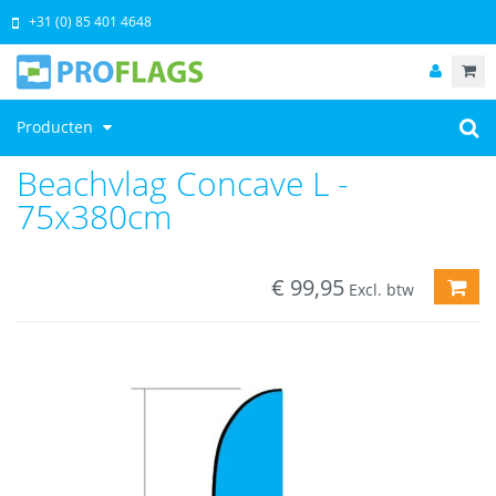
+31 (0) 85 401 4648
Producten
Beachvlag Concave L -
75x380cm
€
99,95
TOE
Excl. btw