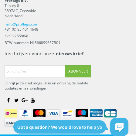
ProFlags B.V.
Tilbury 8
3897AC
,
Zeewolde
Nederland
hello@proflags.com
+31 (0) 85 401 4648
KvK: 92559840
BTW-nummer: NL866099657B01
Inschrijven voor onze
nieuwsbrief
ABONNEER
Schrijf je zo snel mogelijk in en ontvang de laatste
updates en aanbiedingen!