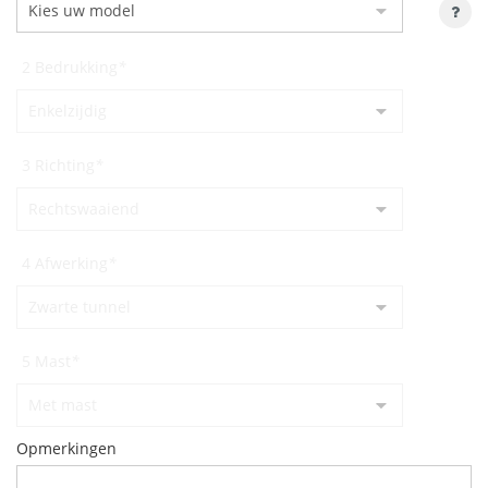
2 Bedrukking
*
3 Richting
*
4 Afwerking
*
5 Mast
*
Opmerkingen