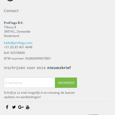
Contact
ProFlags B.V.
Tilbury 8
3897AC
,
Zeewolde
Nederland
hello@proflags.com
+31 (0) 85 401 4648
KvK: 92559840
BTW-nummer: NL866099657B01
Inschrijven voor onze
nieuwsbrief
ABONNEER
Schrijf je zo snel mogelijk in en ontvang de laatste
updates en aanbiedingen!