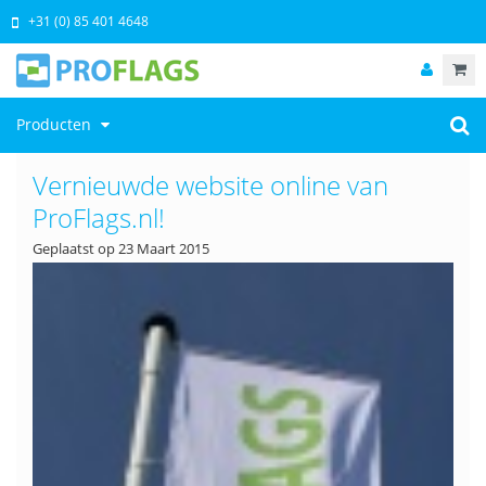
+31 (0) 85 401 4648
Producten
Vernieuwde website online van
ProFlags.nl!
Geplaatst op
23 Maart 2015