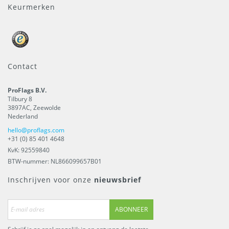
Keurmerken
Contact
ProFlags B.V.
Tilbury 8
3897AC
,
Zeewolde
Nederland
hello@proflags.com
+31 (0) 85 401 4648
KvK: 92559840
BTW-nummer: NL866099657B01
Inschrijven voor onze
nieuwsbrief
ABONNEER