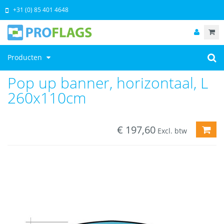
+31 (0) 85 401 4648
Producten
Pop up banner, horizontaal, L
260x110cm
€
197,60
TOE
Excl. btw