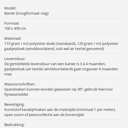
Model:
Banier (hoogformaat vlag)
Formaat:
100 x 450 cm
Materiaal:
115 gram / m2 polyester doek (standaard), 120 gram / m2 polyester
gaatjesdoek (winddoorlatend, ook wel air textiel genoemd)
Levensduur:
De gemiddelde levensduur van een banier is 3 à 4 maanden,
gaatjesdoek (air textiel, winddoorlatend) gaat ongeveer 6 maanden
mee
Wasvoorschriften:
Spandoeken kunnen worden gewassen op 30º, gebruik hiervoor
fijnwasmiddel
Bevestiging:
Kunststof karabijnhaken aan de mastzijde (minimaal 1 per meter),
open zoom of peesconfectie aan de bovenzijde
Bedrukking: