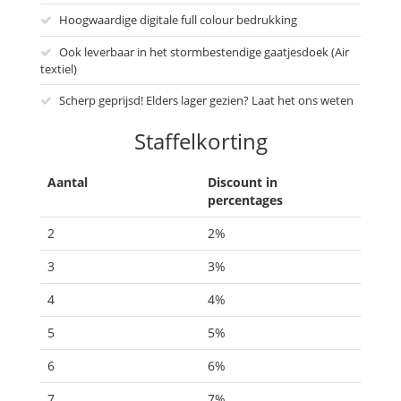
Hoogwaardige digitale full colour bedrukking
Ook leverbaar in het stormbestendige gaatjesdoek (Air
textiel)
Scherp geprijsd! Elders lager gezien? Laat het ons weten
Staffelkorting
Aantal
Discount in
percentages
2
2%
3
3%
4
4%
5
5%
6
6%
7
7%