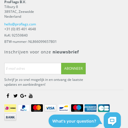
ProFlags B.V.
Tilbury 8
3897AC
,
Zeewolde
Nederland
hello@proflags.com
+31 (0) 85 401 4648
KvK: 92559840
BTW-nummer: NL866099657B01
Inschrijven voor onze
nieuwsbrief
ABONNEER
Schrijf je zo snel mogelijk in en ontvang de laatste
updates en aanbiedingen!