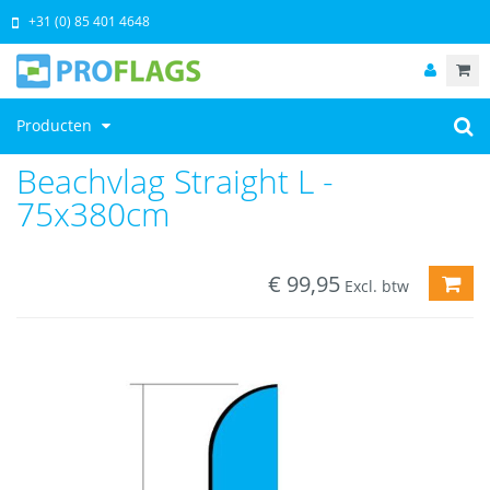
+31 (0) 85 401 4648
Producten
Beachvlag Straight L -
75x380cm
€
99,95
TOE
Excl. btw