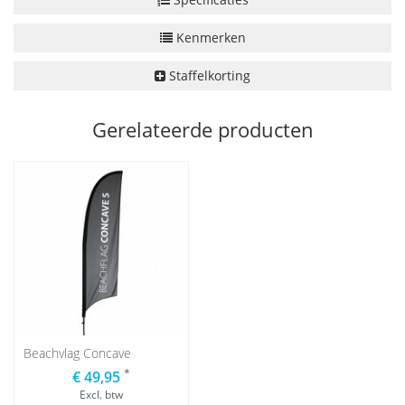
Kenmerken
Staffelkorting
Gerelateerde producten
Beachvlag Concave
*
€ 49,95
Excl. btw