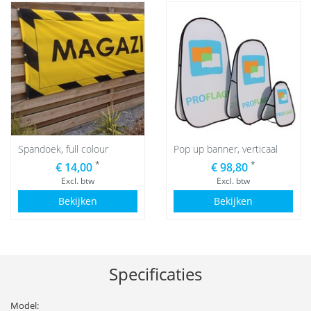
Spandoek, full colour
Pop up banner, verticaal
*
*
€ 14,00
€ 98,80
Excl. btw
Excl. btw
Bekijken
Bekijken
Specificaties
Model: