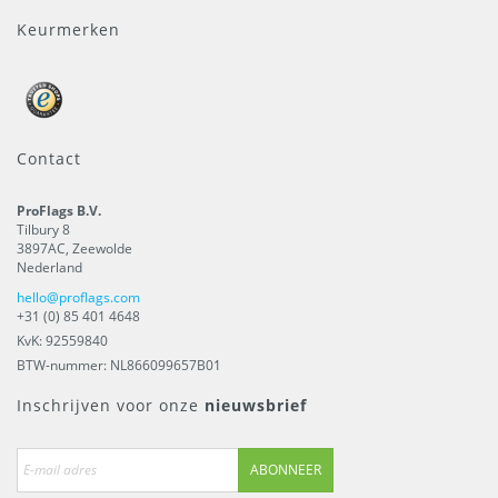
Keurmerken
Contact
ProFlags B.V.
Tilbury 8
3897AC
,
Zeewolde
Nederland
hello@proflags.com
+31 (0) 85 401 4648
KvK: 92559840
BTW-nummer: NL866099657B01
Inschrijven voor onze
nieuwsbrief
ABONNEER