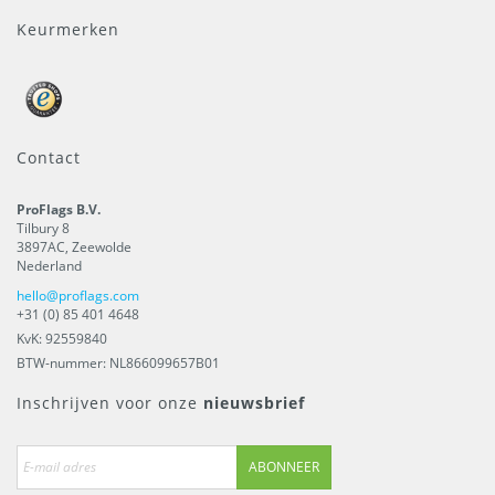
Keurmerken
Contact
ProFlags B.V.
Tilbury 8
3897AC
,
Zeewolde
Nederland
hello@proflags.com
+31 (0) 85 401 4648
KvK: 92559840
BTW-nummer: NL866099657B01
Inschrijven voor onze
nieuwsbrief
ABONNEER