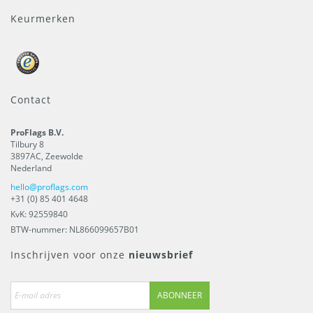
Keurmerken
Contact
ProFlags B.V.
Tilbury 8
3897AC
,
Zeewolde
Nederland
hello@proflags.com
+31 (0) 85 401 4648
KvK: 92559840
BTW-nummer: NL866099657B01
Inschrijven voor onze
nieuwsbrief
ABONNEER