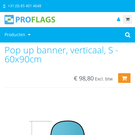
+31 (0) 85 401 4648
Producten
Pop up banner, verticaal, S -
60x90cm
€
98,80
TOE
Excl. btw