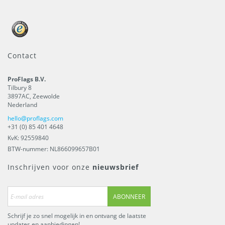
Contact
ProFlags B.V.
Tilbury 8
3897AC
,
Zeewolde
Nederland
hello@proflags.com
+31 (0) 85 401 4648
KvK: 92559840
BTW-nummer: NL866099657B01
Inschrijven voor onze
nieuwsbrief
ABONNEER
Schrijf je zo snel mogelijk in en ontvang de laatste
updates en aanbiedingen!