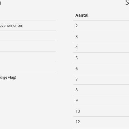
n
S
Aantal
en evenementen
2
3
4
5
6
jdige vlag)
7
8
9
10
12