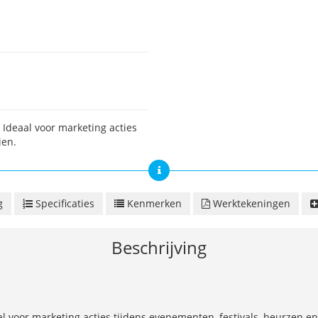
Ideaal voor marketing acties
ien.
g
Specificaties
Kenmerken
Werktekeningen
Beschrijving
l voor marketing acties tijdens evenementen, festivals, beurzen e