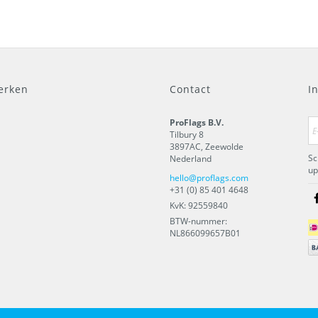
erken
Contact
I
ProFlags B.V.
Tilbury 8
3897AC
,
Zeewolde
Sc
Nederland
up
hello@proflags.com
+31 (0) 85 401 4648
KvK: 92559840
BTW-nummer:
NL866099657B01