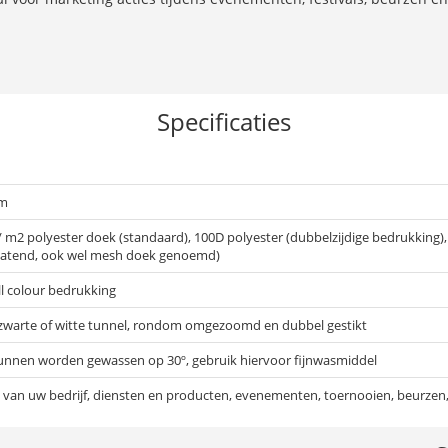
Specificaties
cm
 m2 polyester doek (standaard), 100D polyester (dubbelzijdige bedrukking), 1
atend, ook wel mesh doek genoemd)
ull colour bedrukking
 zwarte of witte tunnel, rondom omgezoomd en dubbel gestikt
unnen worden gewassen op 30º, gebruik hiervoor fijnwasmiddel
an uw bedrijf, diensten en producten, evenementen, toernooien, beurzen, f