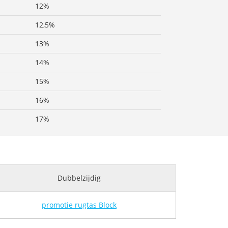
12%
12,5%
13%
14%
15%
16%
17%
Dubbelzijdig
promotie rugtas Block