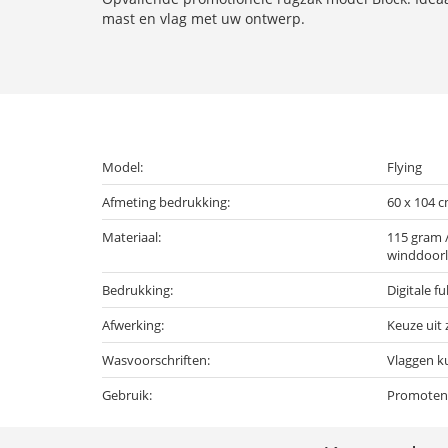
mast en vlag met uw ontwerp.
Model:
Flying
Afmeting bedrukking:
60 x 104 
Materiaal:
115 gram /
winddoorl
Bedrukking:
Digitale f
Afwerking:
Keuze uit
Wasvoorschriften:
Vlaggen k
Gebruik:
Promoten v