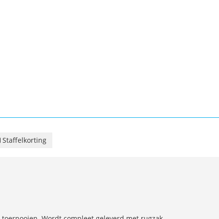
Staffelkorting
n toernooien. Wordt compleet geleverd met rugzak,