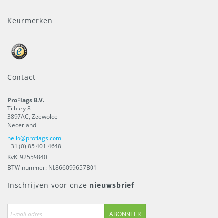
Keurmerken
Contact
ProFlags B.V.
Tilbury 8
3897AC
,
Zeewolde
Nederland
hello@proflags.com
+31 (0) 85 401 4648
KvK: 92559840
BTW-nummer: NL866099657B01
Inschrijven voor onze
nieuwsbrief
ABONNEER